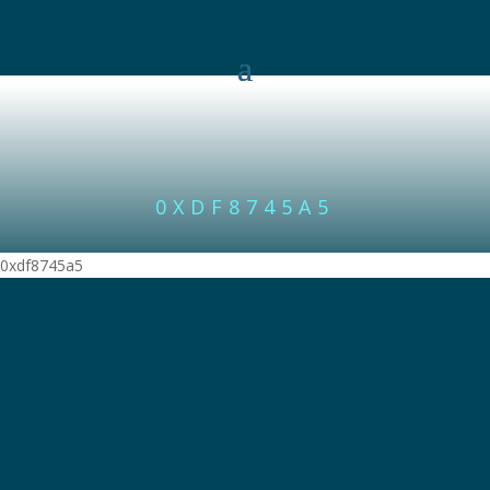
0XDF8745A5
0xdf8745a5
© 2026 Stimuli ved Per Bloch
Telefon
4031 1979
| E-post
per@stimuli.dk
Cvr-nr. 30264843
Site by Sigrun.nu