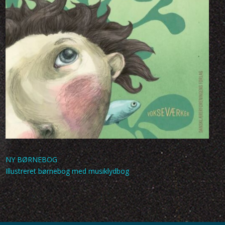
NY BØRNEBOG
Illustreret børnebog med musiklydbog