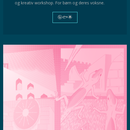
og kreativ workshop. For børn og deres voksne.
🤪🐟🌟