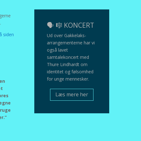
 gerne
.
🗣️ 🎼 KONCERT
å siden
Ud over Gakkelaks-
arrangementerne har vi
også lavet
samtalekoncert med
Thure Lindhardt om
identitet og følsomhed
for unge mennesker.
 en
et
Læs mere her
ores
 egne
bruge
r.”