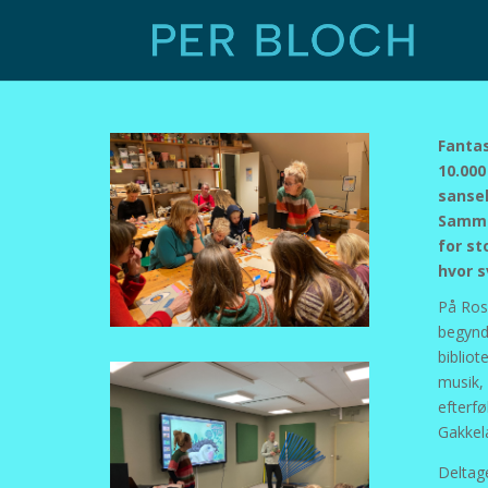
Fanta
10.000
sansel
Samme
for st
hvor 
På Ros
begynd
bibliot
musik,
efterf
Gakkel
Deltag