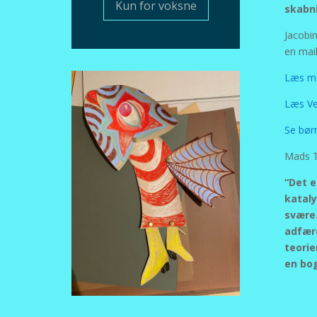
Kun for voksne
skabn
Jacobin
en mail
Læs m
Læs Ve
Se bør
Mads T
“Det e
kataly
svære.
adfærd
teorie
en bog