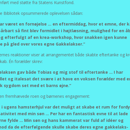
ført med støtte fra Statens Kunstfond.
de Bibliotek opsummerede oplevelsen sådan:
ar været en fornøjelse … en eftermiddag, hvor et emne, der 
årbart så fint blev formidlet i højtlæsning, mulighed for en å
og efterfulgt af en krea-workshop, hvor snakken igen kunne
 på gled over vores egne Gakkelakser.”
ernes reaktioner viser at arrangementet både skabte eftertanke og kr
kab. Én forælder skrev:
laksen gav både Tobias og mig stof til eftertanke … I har
let og italesat det svære i at have en voksen forælder med e
sk sygdom set med et barns øjne.”
en fremhævede roen og børnenes engagement:
i ugens hamsterhjul var det muligt at skabe et rum for ford
ativitet med min søn … Per har en fantastisk evne til at lade
ne fylde … Min søn og hans kammerat var fuld af idéer og
od da de efterfølgende skulle skabe deres egne gakkelaks-