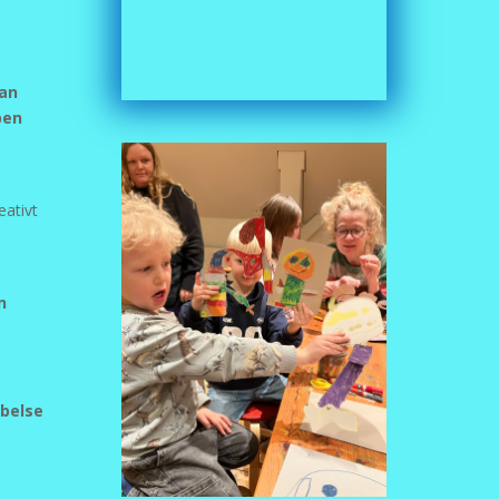
kan
ben
eativt
n
ybelse