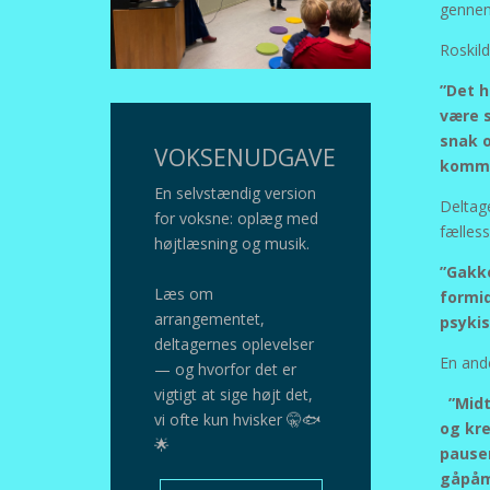
gennem
Roskil
”Det h
være s
snak 
VOKSENUDGAVE
komme
En selvstændig version
Deltag
for voksne: oplæg med
fælless
højtlæsning og musik.
”Gakke
Læs om
formid
arrangementet,
psyki
deltagernes oplevelser
En and
— og hvorfor det er
vigtigt at sige højt det,
”Midt 
vi ofte kun hvisker 🤫🐟
og kre
🌟
pauser
gåpåm