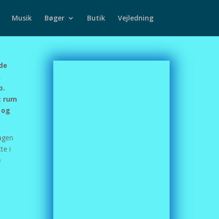
Musik
Bøger
Butik
Vejledning
de
n
p.
t rum
 og
dagen
te i
e