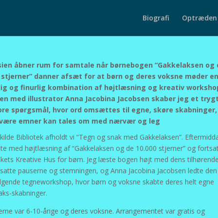
Biografi
Optræden
sien åbner rum for samtale når børnebogen “Gakkelaksen og 
 stjerner” danner afsæt for at børn og deres voksne møder e
ig og finurlig kombination af højtlæsning og kreativ worksho
n med illustrator Anna Jacobina Jacobsen skaber jeg et tryg
ore spørgsmål, hvor ord omsættes til egne, skøre skabninger,
svære emner kan tales om med nærvær og leg
kilde Bibliotek afholdt vi “Tegn og snak med Gakkelaksen”. Eftermid
te med højtlæsning af “Gakkelaksen og de 10.000 stjerner” og fortsat
ekets Kreative Hus for børn. Jeg læste bogen højt med dens tilhørend
 satte pauserne og stemningen, og Anna Jacobina Jacobsen ledte den
ølgende tegneworkshop, hvor børn og voksne skabte deres helt egne
aks-skabninger.
erne var 6-10-årige og deres voksne. Arrangementet var gratis og