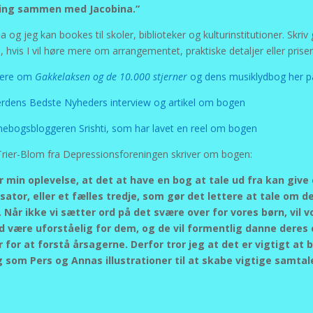
ing sammen med Jacobina.”
a og jeg kan bookes til skoler, biblioteker og kulturinstitutioner. Skriv
, hvis I vil høre mere om arrangementet, praktiske detaljer eller priser
ere om
Gakkelaksen og de 10.000 stjerner
og dens musiklydbog her p
rdens Bedste Nyheders interview og artikel om bogen
nebogsbloggeren Srishti, som har lavet en reel om bogen
rier-Blom fra Depressionsforeningen skriver om bogen:
r min oplevelse, at det at have en bog at tale ud fra kan give
sator, eller et fælles tredje, som gør det lettere at tale om d
 Når ikke vi sætter ord på det svære over for vores børn, vil v
 være uforståelig for dem, og de vil formentlig danne deres
r for at forstå årsagerne. Derfor tror jeg at det er vigtigt at 
 som Pers og Annas illustrationer til at skabe vigtige samtale