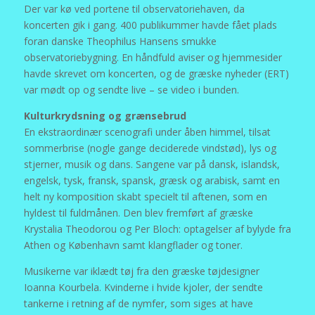
Der var kø ved portene til observatoriehaven, da
koncerten gik i gang. 400 publikummer havde fået plads
foran danske Theophilus Hansens smukke
observatoriebygning. En håndfuld aviser og hjemmesider
havde skrevet om koncerten, og de græske nyheder (ERT)
var mødt op og sendte live – se video i bunden.
Kulturkrydsning og grænsebrud
En ekstraordinær scenografi under åben himmel, tilsat
sommerbrise (nogle gange deciderede vindstød), lys og
stjerner, musik og dans. Sangene var på dansk, islandsk,
engelsk, tysk, fransk, spansk, græsk og arabisk, samt en
helt ny komposition skabt specielt til aftenen, som en
hyldest til fuldmånen. Den blev fremført af græske
Krystalia Theodorou og Per Bloch: optagelser af bylyde fra
Athen og København samt klangflader og toner.
Musikerne var iklædt tøj fra den græske tøjdesigner
Ioanna Kourbela. Kvinderne i hvide kjoler, der sendte
tankerne i retning af de nymfer, som siges at have