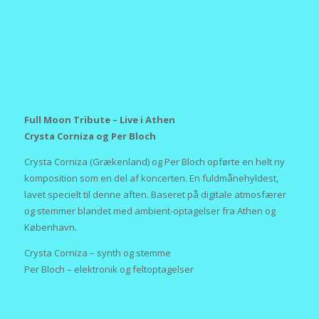
Per Bloch
Full Moon Tribute - Crysta Corniza and Per Bloch - Live in Athens
Full Moon Tribute – Live i Athen
Crysta Corniza og Per Bloch
Crysta Corniza (Grækenland) og Per Bloch opførte en helt ny
komposition som en del af koncerten. En fuldmånehyldest,
lavet specielt til denne aften. Baseret på digitale atmosfærer
og stemmer blandet med ambient-optagelser fra Athen og
København.
Crysta Corniza – synth og stemme
Per Bloch – elektronik og feltoptagelser