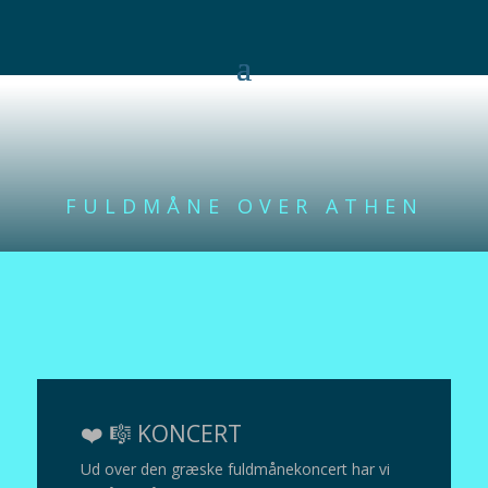
FULDMÅNE OVER ATHEN
❤️ 🎼 KONCERT
Ud over den græske fuldmånekoncert har vi