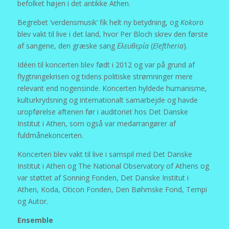
befolket højen i det antikke Athen.
Begrebet ‘verdensmusik’ fik helt ny betydning, og
Kokoro
blev vakt til live i det land, hvor Per Bloch skrev den første
af sangene, den græske sang
Ελευθερία
(
Eleftheria
).
Idéen til koncerten blev født i 2012 og var på grund af
flygtningekrisen og tidens politiske strømninger mere
relevant end nogensinde. Koncerten hyldede humanisme,
kulturkrydsning og internationalt samarbejde og havde
uropførelse aftenen før i auditoriet hos Det Danske
Institut i Athen, som også var medarrangører af
fuldmånekoncerten.
Koncerten blev vakt til live i samspil med Det Danske
Institut i Athen og The National Observatory of Athens og
var støttet af Sonning Fonden, Det Danske Institut i
Athen, Koda, Oticon Fonden, Den Bøhmske Fond, Tempi
og Autor.
Ensemble