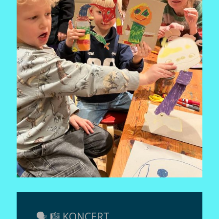
🗣️ 🎼 KONCERT