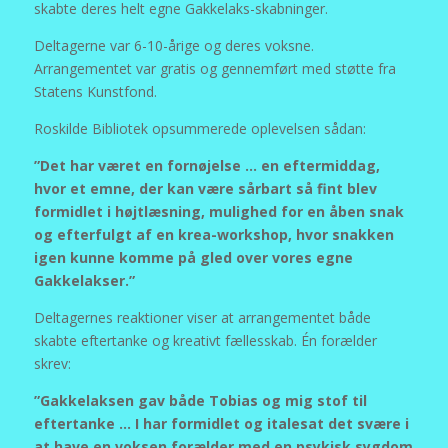
skabte deres helt egne Gakkelaks-skabninger.
Deltagerne var 6-10-årige og deres voksne.
Arrangementet var gratis og gennemført med støtte fra
Statens Kunstfond.
Roskilde Bibliotek opsummerede oplevelsen sådan:
”Det har været en fornøjelse … en eftermiddag,
hvor et emne, der kan være sårbart så fint blev
formidlet i højtlæsning, mulighed for en åben snak
og efterfulgt af en krea-workshop, hvor snakken
igen kunne komme på gled over vores egne
Gakkelakser.”
Deltagernes reaktioner viser at arrangementet både
skabte eftertanke og kreativt fællesskab. Én forælder
skrev:
”Gakkelaksen gav både Tobias og mig stof til
eftertanke … I har formidlet og italesat det svære i
at have en voksen forælder med en psykisk sygdom