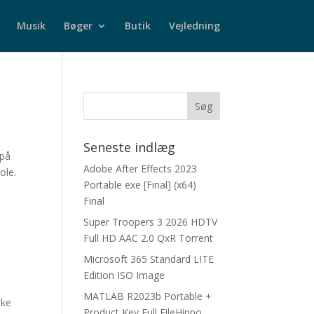
Musik
Bøger
Butik
Vejledning
Seneste indlæg
 på
Adobe After Effects 2023
ole.
Portable exe [Final] (x64)
Final
Super Troopers 3 2026 HDTV
Full HD AAC 2.0 QxR Torrent
Microsoft 365 Standard LITE
Edition ISO Image
MATLAB R2023b Portable +
ske
Product Key Full FileHippo