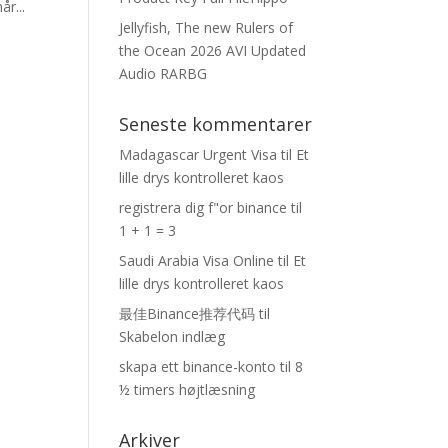
r...
Jellyfish, The new Rulers of
the Ocean 2026 AVI Updated
Audio RARBG
Seneste kommentarer
Madagascar Urgent Visa
til
Et
lille drys kontrolleret kaos
registrera dig f"or binance
til
1 + 1 = 3
Saudi Arabia Visa Online
til
Et
lille drys kontrolleret kaos
最佳Binance推荐代码
til
Skabelon indlæg
skapa ett binance-konto
til
8
½ timers højtlæsning
Arkiver