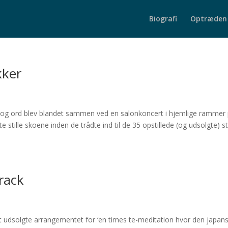
Biografi
Optræden
kker
er og ord blev blandet sammen ved en salonkoncert i hjemlige rammer
ille skoene inden de trådte ind til de 35 opstillede (og udsolgte) st
rack
t udsolgte arrangementet for ‘en times te-meditation hvor den japan