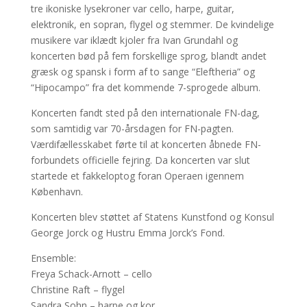
tre ikoniske lysekroner var cello, harpe, guitar,
elektronik, en sopran, flygel og stemmer. De kvindelige
musikere var iklædt kjoler fra Ivan Grundahl og
koncerten bød på fem forskellige sprog, blandt andet
græsk og spansk i form af to sange “Eleftheria” og
“Hipocampo” fra det kommende 7-sprogede album.
Koncerten fandt sted på den internationale FN-dag,
som samtidig var 70-årsdagen for FN-pagten.
Værdifællesskabet førte til at koncerten åbnede FN-
forbundets officielle fejring. Da koncerten var slut
startede et fakkeloptog foran Operaen igennem
København.
Koncerten blev støttet af Statens Kunstfond og Konsul
George Jorck og Hustru Emma Jorck’s Fond.
Ensemble:
Freya Schack-Arnott – cello
Christine Raft – flygel
Sandra Sohn – harpe og kor