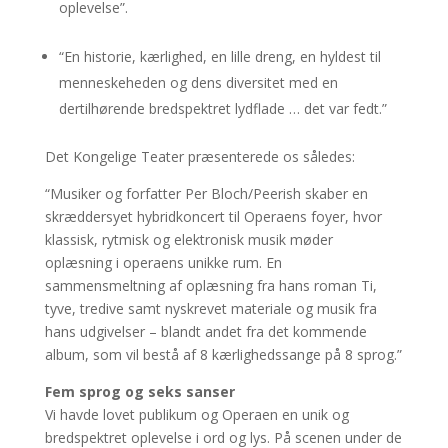
oplevelse”.
“En historie, kærlighed, en lille dreng, en hyldest til
menneskeheden og dens diversitet med en
dertilhørende bredspektret lydflade … det var fedt.”
Det Kongelige Teater præsenterede os således:
“Musiker og forfatter Per Bloch/Peerish skaber en
skræddersyet hybridkoncert til Operaens foyer, hvor
klassisk, rytmisk og elektronisk musik møder
oplæsning i operaens unikke rum. En
sammensmeltning af oplæsning fra hans roman Ti,
tyve, tredive samt nyskrevet materiale og musik fra
hans udgivelser – blandt andet fra det kommende
album, som vil bestå af 8 kærlighedssange på 8 sprog.”
Fem sprog og seks sanser
Vi havde lovet publikum og Operaen en unik og
bredspektret oplevelse i ord og lys. På scenen under de