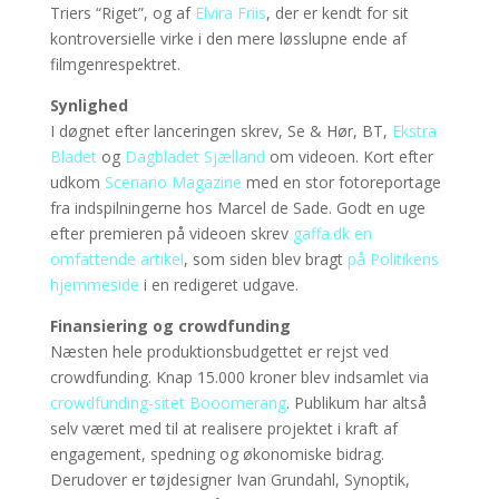
Triers “Riget”, og af
Elvira Friis
, der er kendt for sit
kontroversielle virke i den mere løsslupne ende af
filmgenrespektret.
Synlighed
I døgnet efter lanceringen skrev, Se & Hør, BT,
Ekstra
Bladet
og
Dagbladet Sjælland
om videoen. Kort efter
udkom
Scenario Magazine
med en stor fotoreportage
fra indspilningerne hos Marcel de Sade. Godt en uge
efter premieren på videoen skrev
gaffa.dk en
omfattende artikel
, som siden blev bragt
på Politikens
hjemmeside
i en redigeret udgave.
Finansiering og crowdfunding
Næsten hele produktionsbudgettet er rejst ved
crowdfunding. Knap 15.000 kroner blev indsamlet via
crowdfunding-sitet Booomerang
. Publikum har altså
selv været med til at realisere projektet i kraft af
engagement, spedning og økonomiske bidrag.
Derudover er tøjdesigner Ivan Grundahl, Synoptik,