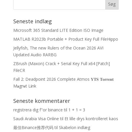
Seneste indlæg
Microsoft 365 Standard LITE Edition ISO Image
MATLAB R2023b Portable + Product Key Full FileHippo
Jellyfish, The new Rulers of the Ocean 2026 AVI
Updated Audio RARBG
ZBrush (Maxon) Crack + Serial Key Full x64 [Patch]
FileCR
Fall 2: Deadpoint 2026 Complete Atmos 𝐘𝐓𝐒 𝐓𝐨𝐫𝐫𝐞𝐧𝐭
M𝐚gn𝐞t L𝐢nk
Seneste kommentarer
registrera dig f"or binance
til
1 + 1 = 3
Saudi Arabia Visa Online
til
Et lille drys kontrolleret kaos
最佳Binance推荐代码
til
Skabelon indlæg